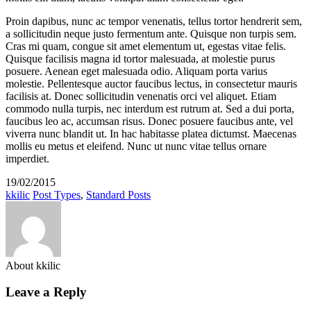
Proin dapibus, nunc ac tempor venenatis, tellus tortor hendrerit sem,
a sollicitudin neque justo fermentum ante. Quisque non turpis sem.
Cras mi quam, congue sit amet elementum ut, egestas vitae felis.
Quisque facilisis magna id tortor malesuada, at molestie purus
posuere. Aenean eget malesuada odio. Aliquam porta varius
molestie. Pellentesque auctor faucibus lectus, in consectetur mauris
facilisis at. Donec sollicitudin venenatis orci vel aliquet. Etiam
commodo nulla turpis, nec interdum est rutrum at. Sed a dui porta,
faucibus leo ac, accumsan risus. Donec posuere faucibus ante, vel
viverra nunc blandit ut. In hac habitasse platea dictumst. Maecenas
mollis eu metus et eleifend. Nunc ut nunc vitae tellus ornare
imperdiet.
19/02/2015
kkilic
Post Types
,
Standard Posts
About kkilic
Leave a Reply