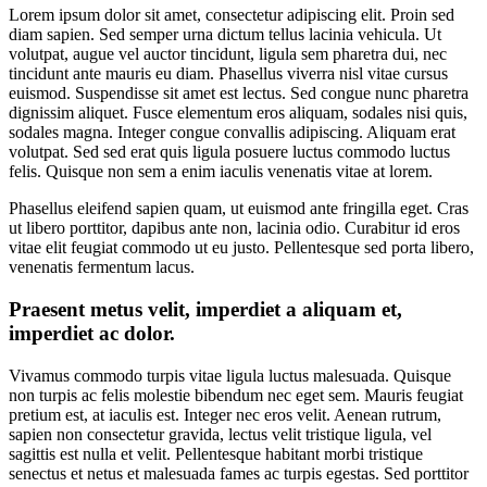
Lorem ipsum dolor sit amet, consectetur adipiscing elit. Proin sed
diam sapien. Sed semper urna dictum tellus lacinia vehicula. Ut
volutpat, augue vel auctor tincidunt, ligula sem pharetra dui, nec
tincidunt ante mauris eu diam. Phasellus viverra nisl vitae cursus
euismod. Suspendisse sit amet est lectus.
Sed congue nunc pharetra
dignissim aliquet. Fusce elementum eros aliquam, sodales nisi quis,
sodales magna. Integer congue convallis adipiscing. Aliquam erat
volutpat. Sed sed erat quis ligula posuere luctus commodo luctus
felis. Quisque non sem a enim iaculis venenatis vitae at lorem.
Phasellus eleifend sapien quam, ut euismod ante fringilla eget. Cras
ut libero porttitor, dapibus ante non, lacinia odio. Curabitur id eros
vitae elit feugiat commodo ut eu justo. Pellentesque sed porta libero,
venenatis fermentum lacus.
Praesent metus velit, imperdiet a aliquam et,
imperdiet ac dolor.
Vivamus commodo turpis vitae ligula luctus malesuada. Quisque
non turpis ac felis molestie bibendum nec eget sem. Mauris feugiat
pretium est, at iaculis est. Integer nec eros velit. Aenean rutrum,
sapien non consectetur gravida, lectus velit tristique ligula, vel
sagittis est nulla et velit. Pellentesque habitant morbi tristique
senectus et netus et malesuada fames ac turpis egestas. Sed porttitor