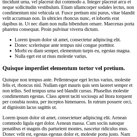
tincidunt urna, vel placerat dui commodo a. Integer placerat arcu et
neque sollicitudin vestibulum. Etiam ullamcorper sodales lectus, non
condimentum nisi vehicula ut. Fusce pretium nisi purus, vitae blandit
velit accumsan non. In ultricies rhoncus nunc, et lobortis erat
dapibus in. Ut nec diam non nulla bibendum ornare. Maecenas porta
pharetra consequat. Proin pulvinar viverra dictum.
Lorem ipsum dolor sit amet, consectetur adipiscing elit.
Donec scelerisque ante tempus nisi congue porttitor.
Morbi eu diam semper, elementum turpis eu, egestas magna.
Nulla eget est ut risus molestie varius.
Quisque imperdiet elementum tortor vel pretium.
Quisque non tempus ante. Pellentesque eget lectus varius, molestie
felis et, rhoncus nisl. Nullam eget mauris quis sem laoreet semper et
non tellus. Sed tempus urna sed blandit cursus. Phasellus molestie
condimentum egestas. Class aptent taciti sociosqu ad litora torquent
per conubia nostra, per inceptos himenaeos. In rutrum posuere orci,
at dignissim lacus sagittis ut.
Lorem ipsum dolor sit amet, consectetuer adipiscing elit. Aenean
commodo ligula eget dolor. Aenean massa. Cum sociis natoque
penatibus et magnis dis parturient montes, nascetur ridiculus mus.
Donec velit est, egestas egestas dolor et, molestie porta justo. Nam