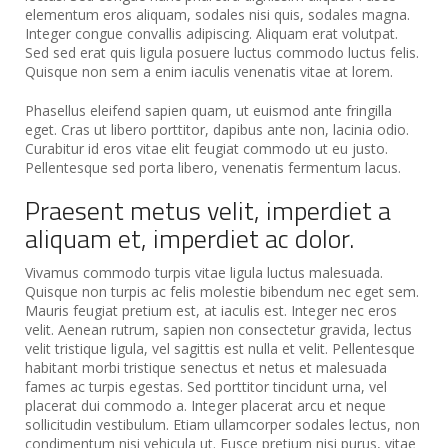
elementum eros aliquam, sodales nisi quis, sodales magna.
Integer congue convallis adipiscing. Aliquam erat volutpat.
Sed sed erat quis ligula posuere luctus commodo luctus felis.
Quisque non sem a enim iaculis venenatis vitae at lorem.
Phasellus eleifend sapien quam, ut euismod ante fringilla
eget. Cras ut libero porttitor, dapibus ante non, lacinia odio.
Curabitur id eros vitae elit feugiat commodo ut eu justo.
Pellentesque sed porta libero, venenatis fermentum lacus.
Praesent metus velit, imperdiet a
aliquam et, imperdiet ac dolor.
Vivamus commodo turpis vitae ligula luctus malesuada.
Quisque non turpis ac felis molestie bibendum nec eget sem.
Mauris feugiat pretium est, at iaculis est. Integer nec eros
velit. Aenean rutrum, sapien non consectetur gravida, lectus
velit tristique ligula, vel sagittis est nulla et velit. Pellentesque
habitant morbi tristique senectus et netus et malesuada
fames ac turpis egestas. Sed porttitor tincidunt urna, vel
placerat dui commodo a. Integer placerat arcu et neque
sollicitudin vestibulum. Etiam ullamcorper sodales lectus, non
condimentum nisi vehicula ut. Fusce pretium nisi purus, vitae