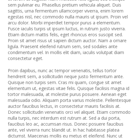
sem pulvinar eu. Phasellus pretium vehicula aliquet. Duis
sagittis, urna fermentum ullamcorper viverra, enim lorem
egestas nisl, nec commodo nulla mauris ut ipsum. Proin vel
arcu dolor. Morbi imperdiet tempor purus a elementum.
Fusce iaculis turpis ut ipsum luctus, in rutrum justo viverra.
Etiam dictum mattis felis, eget rhoncus eros suscipit sed.
Proin sit amet risus ut sapien dictum auctor. Nam a ornare
ligula. Praesent eleifend rutrum sem, sed sodales ante
condimentum vel. In mollis elit diam, iaculis volutpat diam
consectetur eget.
Proin dapibus, nunc ac tempor venenatis, tellus tortor
hendrerit sem, a sollicitudin neque justo fermentum ante.
Quisque non turpis sem. Cras mi quam, congue sit amet
elementum ut, egestas vitae felis. Quisque facilisis magna id
tortor malesuada, at molestie purus posuere. Aenean eget
malesuada odio. Aliquam porta varius molestie. Pellentesque
auctor faucibus lectus, in consectetur mauris facilisis at.
Donec sollicitudin venenatis orci vel aliquet. Etiam commodo
nulla turpis, nec interdum est rutrum at. Sed a dui porta,
faucibus leo ac, accumsan risus. Donec posuere faucibus
ante, vel viverra nunc blandit ut. In hac habitasse platea
dictumst. Maecenas mollis eu metus et eleifend. Nunc ut