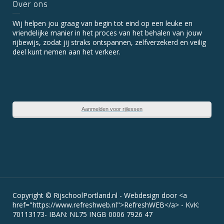
Over ons
Wij helpen jou graag van begin tot eind op een leuke en
vriendelijke manier in het proces van het behalen van jouw
rijbewijs, zodat jij straks ontspannen, zelfverzekerd en veilig
deel kunt nemen aan het verkeer.
Aanmelden voor rijlessen
Copyright © RijschoolPortland.nl - Webdesign door <a
href="https://www.refreshweb.nl">RefreshWEB</a> - KvK:
70113173- IBAN: NL75 INGB 0006 7926 47