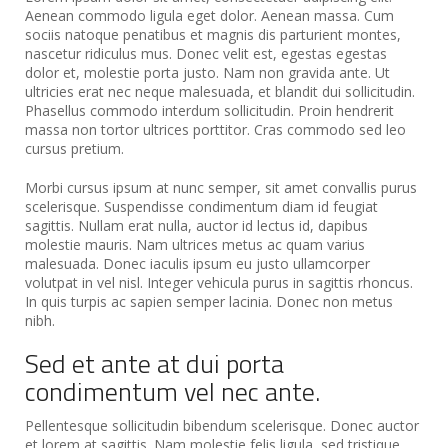
Aenean commodo ligula eget dolor. Aenean massa. Cum
sociis natoque penatibus et magnis dis parturient montes,
nascetur ridiculus mus. Donec velit est, egestas egestas
dolor et, molestie porta justo. Nam non gravida ante. Ut
ultricies erat nec neque malesuada, et blandit dui sollicitudin.
Phasellus commodo interdum sollicitudin. Proin hendrerit
massa non tortor ultrices porttitor. Cras commodo sed leo
cursus pretium.
Morbi cursus ipsum at nunc semper, sit amet convallis purus
scelerisque. Suspendisse condimentum diam id feugiat
sagittis. Nullam erat nulla, auctor id lectus id, dapibus
molestie mauris. Nam ultrices metus ac quam varius
malesuada. Donec iaculis ipsum eu justo ullamcorper
volutpat in vel nisl. Integer vehicula purus in sagittis rhoncus.
In quis turpis ac sapien semper lacinia. Donec non metus
nibh.
Sed et ante at dui porta
condimentum vel nec ante.
Pellentesque sollicitudin bibendum scelerisque. Donec auctor
et lorem at sagittis. Nam molestie felis ligula, sed tristique