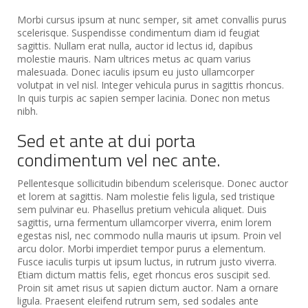
Morbi cursus ipsum at nunc semper, sit amet convallis purus
scelerisque. Suspendisse condimentum diam id feugiat
sagittis. Nullam erat nulla, auctor id lectus id, dapibus
molestie mauris. Nam ultrices metus ac quam varius
malesuada. Donec iaculis ipsum eu justo ullamcorper
volutpat in vel nisl. Integer vehicula purus in sagittis rhoncus.
In quis turpis ac sapien semper lacinia. Donec non metus
nibh.
Sed et ante at dui porta
condimentum vel nec ante.
Pellentesque sollicitudin bibendum scelerisque. Donec auctor
et lorem at sagittis. Nam molestie felis ligula, sed tristique
sem pulvinar eu. Phasellus pretium vehicula aliquet. Duis
sagittis, urna fermentum ullamcorper viverra, enim lorem
egestas nisl, nec commodo nulla mauris ut ipsum. Proin vel
arcu dolor. Morbi imperdiet tempor purus a elementum.
Fusce iaculis turpis ut ipsum luctus, in rutrum justo viverra.
Etiam dictum mattis felis, eget rhoncus eros suscipit sed.
Proin sit amet risus ut sapien dictum auctor. Nam a ornare
ligula. Praesent eleifend rutrum sem, sed sodales ante