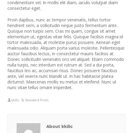
condimentum vel. In mollis elit diam, iaculis volutpat diam
consectetur eget.
Proin dapibus, nunc ac tempor venenatis, tellus tortor
hendrerit sem, a sollicitudin neque justo fermentum ante.
Quisque non turpis sem. Cras mi quam, congue sit amet
elementum ut, egestas vitae felis. Quisque facilisis magna id
tortor malesuada, at molestie purus posuere. Aenean eget
malesuada odio. Aliquam porta varius molestie. Pellentesque
auctor faucibus lectus, in consectetur mauris facilisis at.
Donec sollicitudin venenatis orci vel aliquet. Etiam commodo
nulla turpis, nec interdum est rutrum at. Sed a dui porta,
faucibus leo ac, accumsan risus. Donec posuere faucibus
ante, vel viverra nunc blandit ut. In hac habitasse platea
dictumst. Maecenas mollis eu metus et eleifend. Nunc ut
nunc vitae tellus ornare imperdiet.
kkilic
Standard Posts
About kkilic