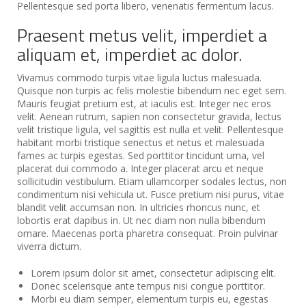
Pellentesque sed porta libero, venenatis fermentum lacus.
Praesent metus velit, imperdiet a
aliquam et, imperdiet ac dolor.
Vivamus commodo turpis vitae ligula luctus malesuada.
Quisque non turpis ac felis molestie bibendum nec eget sem.
Mauris feugiat pretium est, at iaculis est. Integer nec eros
velit. Aenean rutrum, sapien non consectetur gravida, lectus
velit tristique ligula, vel sagittis est nulla et velit. Pellentesque
habitant morbi tristique senectus et netus et malesuada
fames ac turpis egestas. Sed porttitor tincidunt urna, vel
placerat dui commodo a. Integer placerat arcu et neque
sollicitudin vestibulum. Etiam ullamcorper sodales lectus, non
condimentum nisi vehicula ut. Fusce pretium nisi purus, vitae
blandit velit accumsan non. In ultricies rhoncus nunc, et
lobortis erat dapibus in. Ut nec diam non nulla bibendum
ornare. Maecenas porta pharetra consequat. Proin pulvinar
viverra dictum.
Lorem ipsum dolor sit amet, consectetur adipiscing elit.
Donec scelerisque ante tempus nisi congue porttitor.
Morbi eu diam semper, elementum turpis eu, egestas