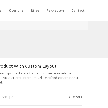
e
Over ons
Rijles
Pakketten
Contact
roduct With Custom Layout
rem ipsum dolor sit amet, consectetur adipiscing
it. Nulla at erat interdum velit eleifend ornare nec ut
at.
$90
$75
Details