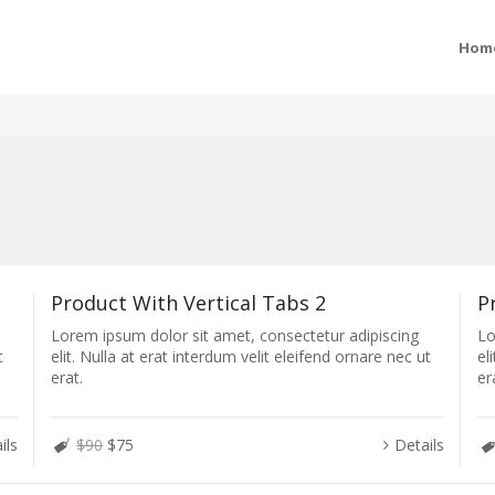
Hom
Product With Vertical Tabs 2
P
Lorem ipsum dolor sit amet, consectetur adipiscing
Lo
t
elit. Nulla at erat interdum velit eleifend ornare nec ut
el
erat.
er
ils
$90
$75
Details