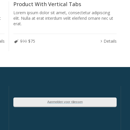
Product With Vertical Tabs
Lorem ipsum dolor sit amet, consectetur adipiscing
t
elit. Nulla at erat interdum velit eleifend ornare nec ut
erat.
ils
$90
$75
Details
Aanmelden voor rijlessen