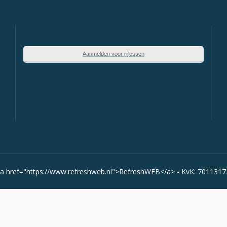
Aanmelden voor rijlessen
 <a href="https://www.refreshweb.nl">RefreshWEB</a> - KvK: 70113