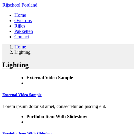
Rijschool Portland
Home
Over ons
Rijles
Pakketten
Contact
Home
Lighting
Lighting
External Video Sample
External Video Sample
Lorem ipsum dolor sit amet, consectetur adipiscing elit.
Portfolio Item With Slideshow
Portfolio Item With Slideshow