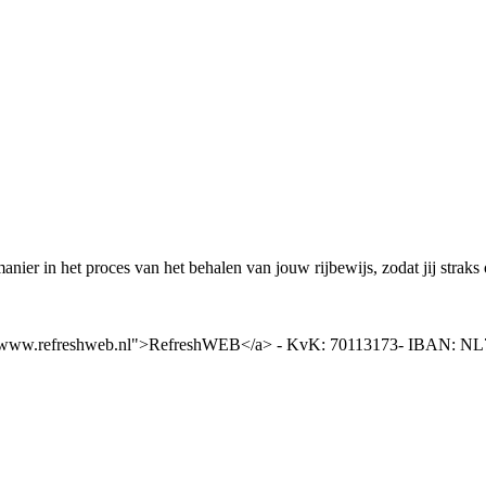
anier in het proces van het behalen van jouw rijbewijs, zodat jij strak
tps://www.refreshweb.nl">RefreshWEB</a> - KvK: 70113173- IBAN: 